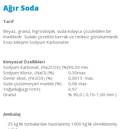
Ağır Soda
Tarif
Beyaz, granül, higroskopik, suda kolayca çözülebilen bir
maddedir. Sudaki çözeltisi berrak ve renksiz görünümdedir.
Esas bileşimi Sodyum Karbonattır
Kimyasal Özellikleri
Sodyum Karbonat, (Na2CO3) (%)
99,30 min.
Sodyum Klorür, (NaCl) (%)
0,30max.
Demir oksit, (Fe2O3) (%)
0,0015 max.
Suda çözünmeyen madde (%)
0,08 max.
Yoğunluğu(gr/cm3)
0,97
Granül
% 90,0 ( 0,16-1,00 mm )
Ambalaj
25 kg'lık torbalardan hazırlanmış 1000 kg'lık shrinklenmiş