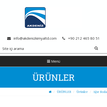
info@akdenizkimyaltd.com
+90 212 465 80 51
Menü
ÜRÜNLER
ÜRÜNLER
Ürünler
Ağır Soda